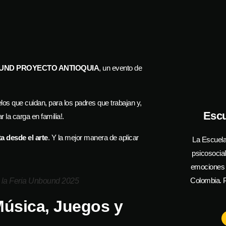
OUND PROYECTO ANTIOQUIA
, un evento de
os que cuidan, para los padres que trabajan y,
Escu
r la carga en familia!.
a desde el arte
. Y la mejor manera de aplicar
La Escuela
psicosocia
emociones y
Colombia. P
n la Feria Unbound 2025
Música, Juegos y