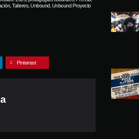
ación
,
Talleres
,
Unbound
,
Unbound Proyecto
Pinterest
da