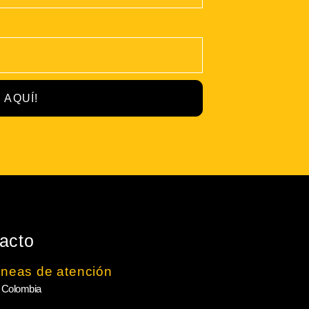
 AQUÍ!
acto
íneas de atención
 Colombia