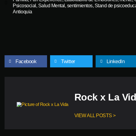
Psicosocial
,
Salud Mental
,
sentimientos
,
Stand de psicoeduc
Antioquia
Facebook
Twitter
LinkedIn
Rock x La Vi
VIEW ALL POSTS >