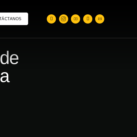
TÁCTANOS
 de
ia