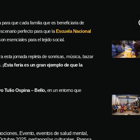
ra que cada familia que es beneficiaria de
escenario perfecto para que la
Escuela Nacional
on esenciales para el tejido social.
 esta jornada repleta de sonrisas, música, bazar
s.
¡Esta feria es un gran ejemplo de que la
vo Tulio Ospina – Bello,
en un entorno que
ociones
,
Evento
,
eventos de salud mental
,
Octubre 2025
,
pedagogías culturales
,
Prensa
,