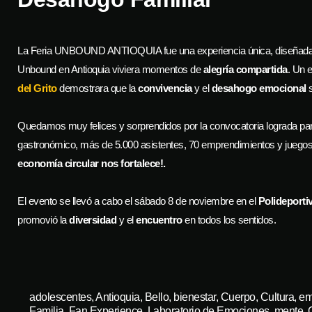
Feria Unbound 2025
Feria Unbound 2025
Feria Unbound 2025
Feria Unbound 2025
La Feria UNBOUND ANTIOQUIA fue una experiencia única, diseñada pa
Unbound en Antioquia viviera momentos de
alegría compartida
. Un 
del Grito
demostrara que la
convivencia
y el
desahogo emocional
s
Quedamos muy felices y sorprendidos por la convocatoria lograda para
gastronómico, más de 5.000 asistentes, 70 emprendimientos y juego
economía circular nos fortalece!.
El evento se llevó a cabo el sábado 8 de noviembre en el
Polideporti
promovió la
diversidad
y el
encuentro
en todos los sentidos.
adolescentes
,
Antioquia
,
Bello
,
bienestar
,
Cuerpo
,
Cultura
,
em
Familia
,
Fan Experience
,
Laboratorio de Emociones
,
mente
,