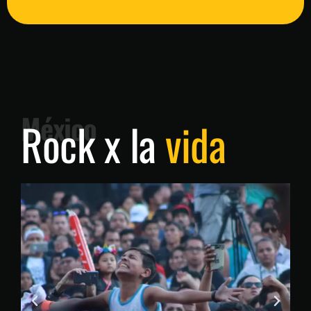
México
Rock x la
vida