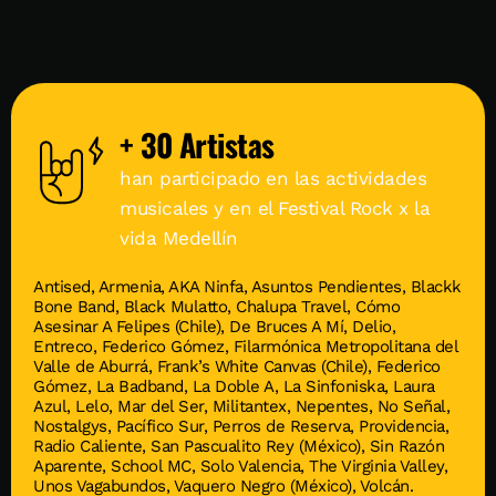
+
30
Artistas
han participado en las actividades
musicales y en el Festival Rock x la
vida Medellín
Antised, Armenia, AKA Ninfa, Asuntos Pendientes, Blackk
Bone Band, Black Mulatto, Chalupa Travel, Cómo
Asesinar A Felipes (Chile), De Bruces A Mí, Delio,
Entreco, Federico Gómez, Filarmónica Metropolitana del
Valle de Aburrá, Frank’s White Canvas (Chile), Federico
Gómez, La Badband, La Doble A, La Sinfoniska, Laura
Azul, Lelo, Mar del Ser, Militantex, Nepentes, No Señal,
Nostalgys, Pacífico Sur, Perros de Reserva, Providencia,
Radio Caliente, San Pascualito Rey (México), Sin Razón
Aparente, School MC, Solo Valencia, The Virginia Valley,
Unos Vagabundos, Vaquero Negro (México), Volcán.