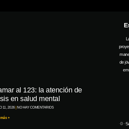
E
L
proye
manej
de jó
emo
amar al 123: la atención de
isis en salud mental
 11, 2026
NO HAY COMENTARIOS
 más +
S