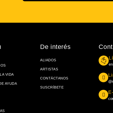
ú
De interés
Cont
L
ALIADOS
en
ROS
ARTISTAS
LA VIDA
L
CONTÁCTANOS
@r
DE AYUDA
SUSCRÍBETE
E
co
AS