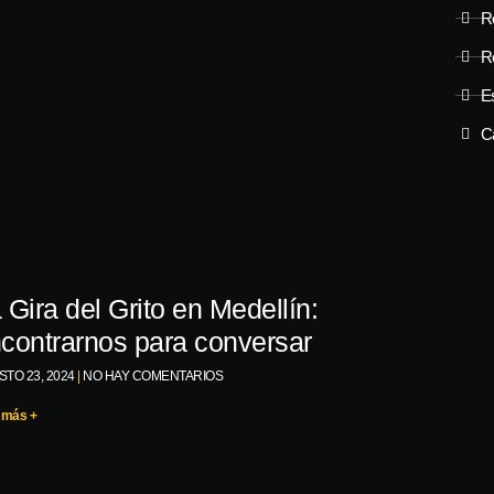
R
R
Es
C
 Gira del Grito en Medellín:
contrarnos para conversar
TO 23, 2024
NO HAY COMENTARIOS
 más +