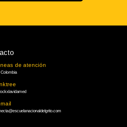
acto
íneas de atención
 Colombia
inktree
ockxlavidamed
-mail
necta@escuelanacionaldelgrito.com