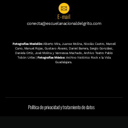
E-mail
conecta@escuelanacionaldelgrito.com
Fotografías Medellín:
Alberto Mira, Juanse Molina, Nicolás Castro, Marcell
Cano, Manuel Rojas, Gustavo Álvarez, Daniel Barrera, Sergio González,
Daniela Ortiz, José Molina y Vannessa Machado, Archivo Teatro Pablo
Tobón Uribe |
Fotografías México:
Archivo histórico Rock x la Vida
Guadalajara.
Política de privacidad y tratamiento de datos
Copyright © 2024 |
Escuela Nacional del Grito
Todos los
derechos reservados | Realizado por
Creativamente