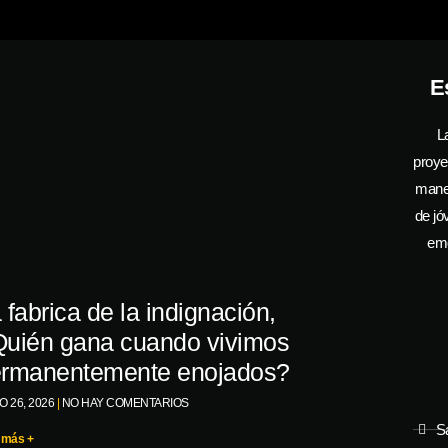
E
L
proye
manej
de jó
emo
 fabrica de la indignación,
uién gana cuando vivimos
rmanentemente enojados?
O 26, 2026
NO HAY COMENTARIOS
S
 más +