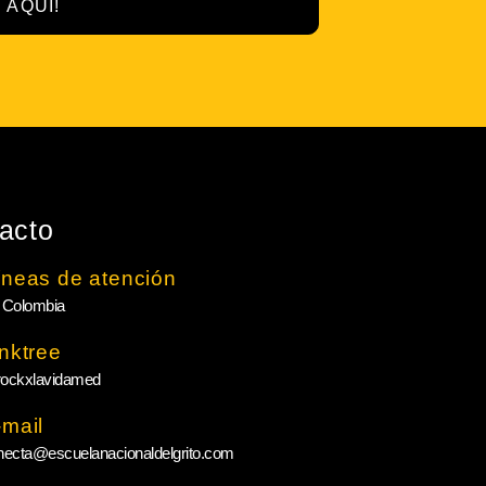
 AQUÍ!
acto
íneas de atención
 Colombia
inktree
ockxlavidamed
-mail
necta@escuelanacionaldelgrito.com