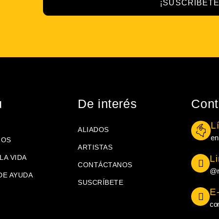
¡SUSCRÍBETE
ú
De interés
Cont
L
ALIADOS
en
ROS
ARTISTAS
LA VIDA
L
CONTÁCTANOS
@r
DE AYUDA
SUSCRÍBETE
E
co