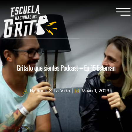
Grita lo que sientes Podcast – Ep.15 Esteman
By
Rock X La Vida
Mayo 1, 2023