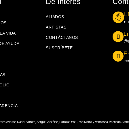
ú
De interés
Cont
L
ALIADOS
en
ROS
ARTISTAS
LA VIDA
L
CONTÁCTANOS
@r
DE AYUDA
SUSCRÍBETE
E
co
AS
OLIO
ARENCIA
tavo Álvarez, Daniel Barrera, Sergio González, Daniela Ortiz, José Molina y Vannessa Machado, Archi