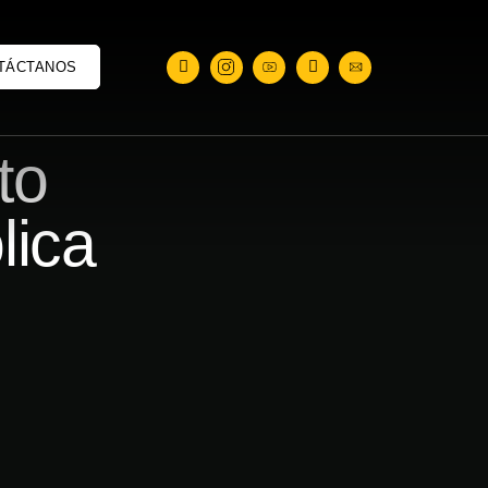
TÁCTANOS
to
lica