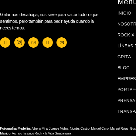
Men
INICIO
Gritar nos desahoga, nos sirve para sacar todo lo que
sentimos, pero también para pedir ayuda cuando la
NOSOT
necesitemos.
ROCK X 
LÍNEAS 
GRITA
BLOG
EMPRES
PORTAF
PRENSA
TRANSP
Fotografías Medellín:
Alberto Mira, Juanse Molina, Nicolás Castro, Marcell Cano, Manuel Rojas, Gus
México:
Archivo histórico Rock x la Vida Guadalajara.