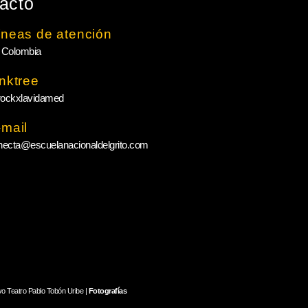
acto
íneas de atención
 Colombia
inktree
ockxlavidamed
-mail
necta@escuelanacionaldelgrito.com
vo Teatro Pablo Tobón Uribe |
Fotografías