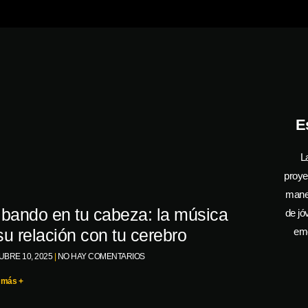
E
L
proye
manej
lbando en tu cabeza: la música
de jó
su relación con tu cerebro
emo
UBRE 10, 2025
NO HAY COMENTARIOS
 más +