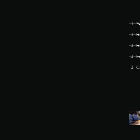
S
R
R
Es
C