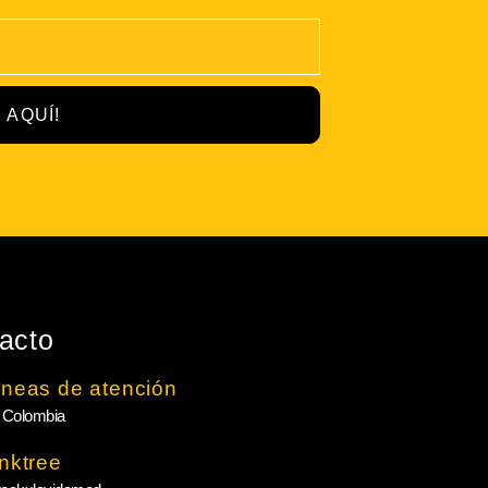
 AQUÍ!
acto
íneas de atención
 Colombia
inktree