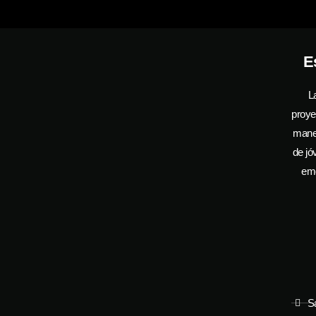
E
L
proye
manej
de jó
emo
S