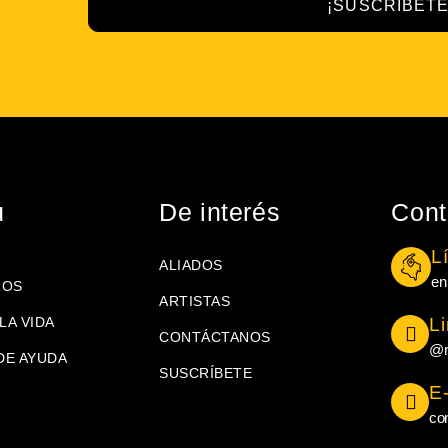
¡SUSCRÍBETE
ú
De interés
Cont
L
ALIADOS
en
ROS
ARTISTAS
LA VIDA
L
CONTÁCTANOS
@r
DE AYUDA
SUSCRÍBETE
E
co