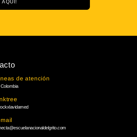
 AQUÍ!
acto
íneas de atención
 Colombia
inktree
ockxlavidamed
-mail
necta@escuelanacionaldelgrito.com