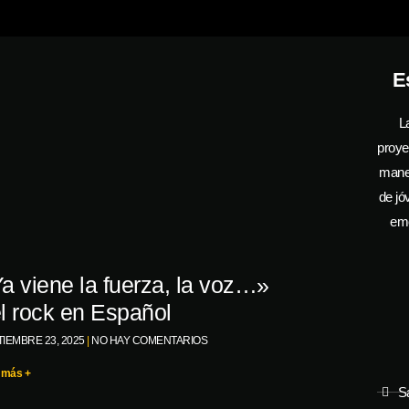
E
L
proye
manej
de jó
emo
a viene la fuerza, la voz…»
l rock en Español
IEMBRE 23, 2025
NO HAY COMENTARIOS
 más +
S