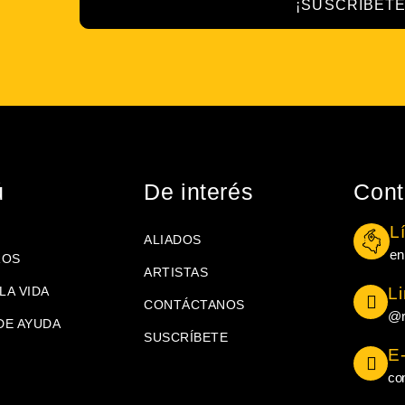
¡SUSCRÍBETE
ú
De interés
Cont
L
ALIADOS
en
ROS
ARTISTAS
LA VIDA
L
CONTÁCTANOS
@r
DE AYUDA
SUSCRÍBETE
E
co