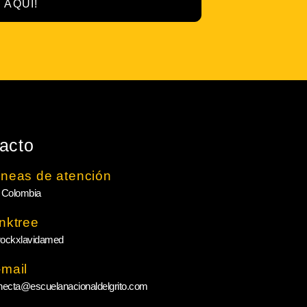
 AQUÍ!
acto
íneas de atención
 Colombia
inktree
ockxlavidamed
-mail
necta@escuelanacionaldelgrito.com