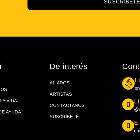
¡SUSCRÍBETE
ú
De interés
Cont
L
ALIADOS
en
ROS
ARTISTAS
LA VIDA
L
CONTÁCTANOS
@r
DE AYUDA
SUSCRÍBETE
E
co