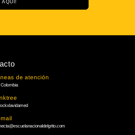
 AQUÍ!
acto
íneas de atención
 Colombia
inktree
ockxlavidamed
-mail
necta@escuelanacionaldelgrito.com