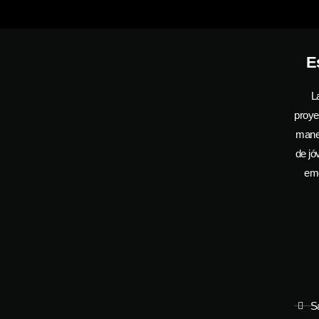
E
L
proye
manej
de jó
emo
S