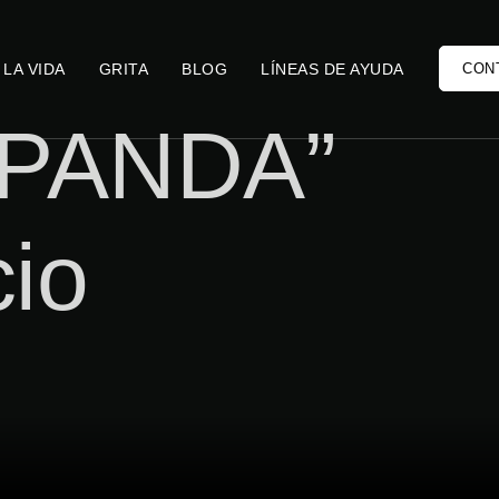
 LA VIDA
GRITA
BLOG
LÍNEAS DE AYUDA
CON
L PANDA”
cio