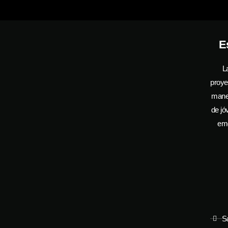
E
L
proye
manej
de jó
emo
S