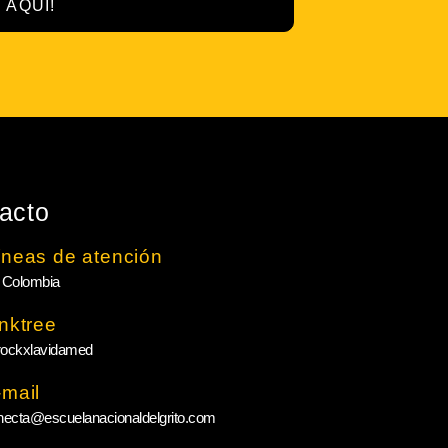
 AQUÍ!
acto
íneas de atención
 Colombia
inktree
ockxlavidamed
-mail
necta@escuelanacionaldelgrito.com