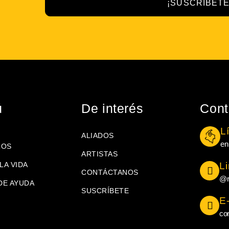
¡SUSCRÍBETE
ú
De interés
Cont
L
ALIADOS
en
ROS
ARTISTAS
LA VIDA
L
CONTÁCTANOS
@r
DE AYUDA
SUSCRÍBETE
E
co