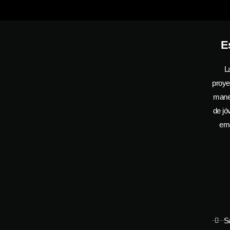
E
L
proye
manej
de jó
emo
S