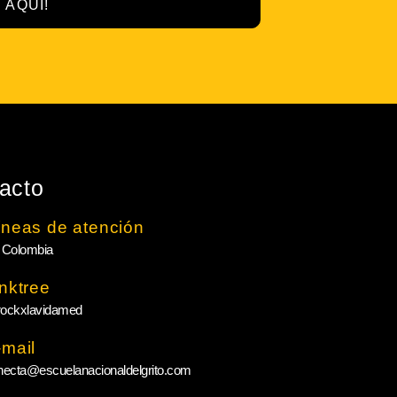
 AQUÍ!
acto
íneas de atención
 Colombia
inktree
ockxlavidamed
-mail
necta@escuelanacionaldelgrito.com