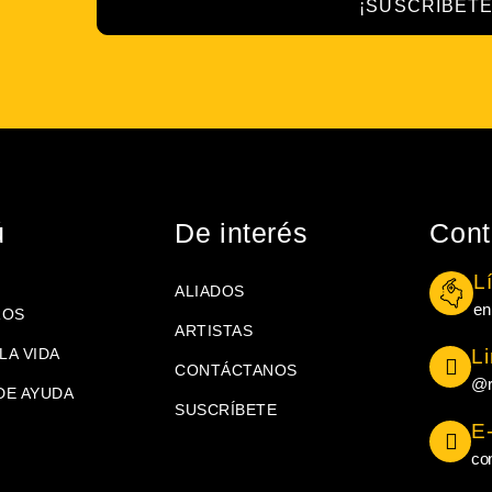
¡SUSCRÍBETE
ú
De interés
Cont
L
ALIADOS
en
ROS
ARTISTAS
LA VIDA
L
CONTÁCTANOS
@r
DE AYUDA
SUSCRÍBETE
E
co