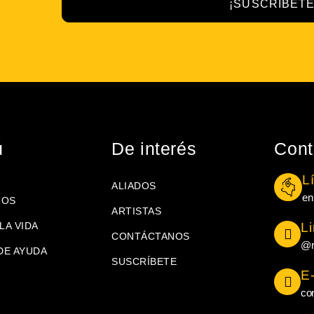
¡SUSCRÍBETE
ú
De interés
Cont
L
ALIADOS
en
ROS
ARTISTAS
LA VIDA
L
CONTÁCTANOS
@r
DE AYUDA
SUSCRÍBETE
E
co