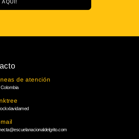
 AQUÍ!
acto
íneas de atención
 Colombia
inktree
ockxlavidamed
-mail
necta@escuelanacionaldelgrito.com