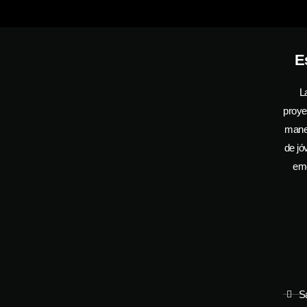
E
L
proye
manej
de jó
emo
S