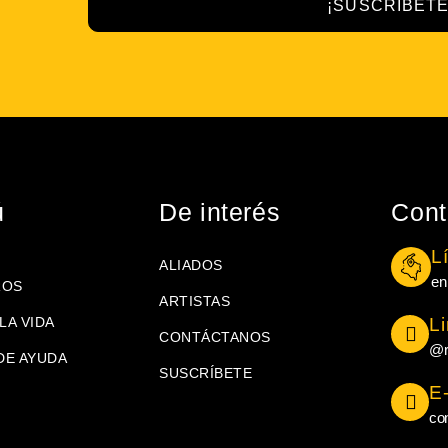
¡SUSCRÍBETE
ú
De interés
Cont
L
ALIADOS
en
ROS
ARTISTAS
LA VIDA
L
CONTÁCTANOS
@r
DE AYUDA
SUSCRÍBETE
E
co