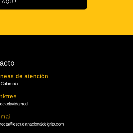
 AQUÍ!
acto
íneas de atención
 Colombia
inktree
ockxlavidamed
-mail
necta@escuelanacionaldelgrito.com