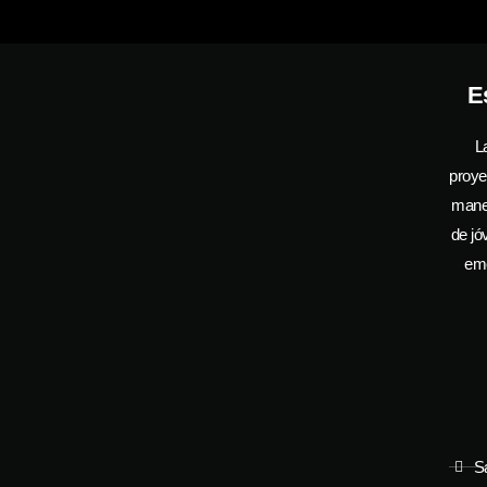
E
L
proye
manej
de jó
emo
S